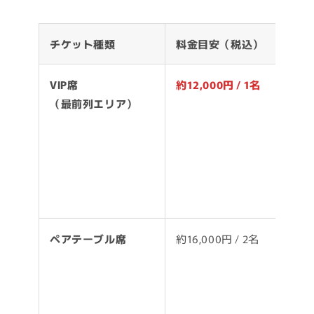
チケット種類
料金目安（税込）
席
VIP席
約12,000円 / 1名
・
（最前列エリア）
・
き
・
列
ペアテーブル席
約16,000円 / 2名
・
ト
・