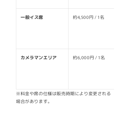
ゆ
一般イス席
約4,500円 / 1名
・
・
服
カメラマンエリア
約6,000円 / 1名
・
後
※料金や席の仕様は販売時期により変更される
場合があります。