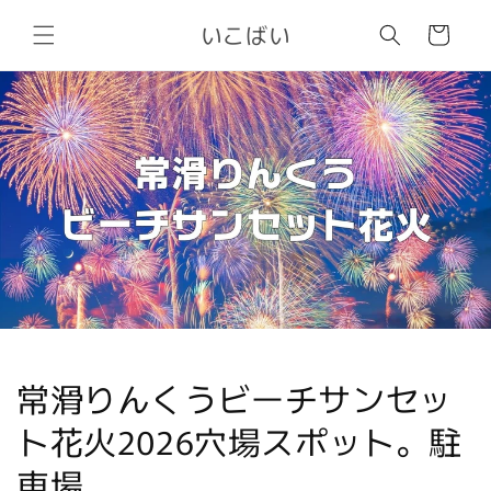
Skip to
いこばい
content
Cart
常滑りんくうビーチサンセッ
ト花火2026穴場スポット。駐
車場